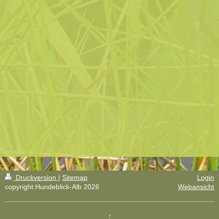
Druckversion
|
Sitemap
Login
copyright Hundeblick-Alb 2026
Webansicht
↑